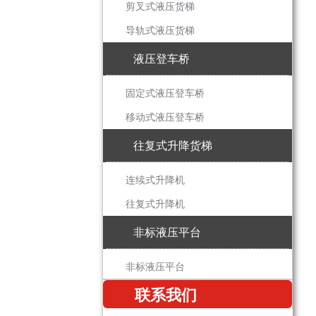
剪叉式液压货梯
导轨式液压货梯
液压登车桥
固定式液压登车桥
移动式液压登车桥
往复式升降货梯
连续式升降机
往复式升降机
非标液压平台
非标液压平台
联系我们