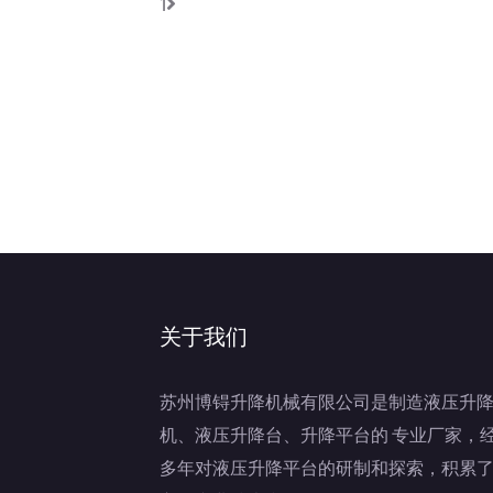
1
关于我们
苏州博锝升降机械有限公司是制造液压升
机、液压升降台、升降平台的 专业厂家，
多年对液压升降平台的研制和探索，积累