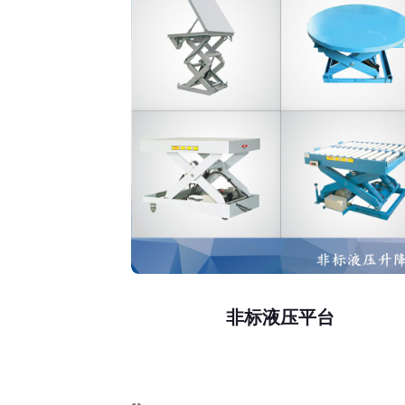
非标液压平台