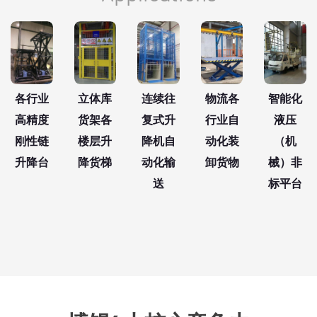
各行业
立体库
连续往
物流各
智能化
高精度
货架各
复式升
行业自
液压
刚性链
楼层升
降机自
动化装
（机
升降台
降货梯
动化输
卸货物
械）非
送
标平台